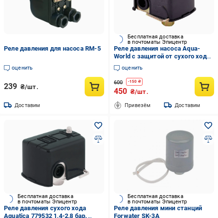
Бесплатная доставка
в почтоматы Эпицентр
Реле давления для насоса RM-5
Реле давления насоса Aqua-
World с защитой от сухого хода
PC-2А (НА001.1)
оценить
оценить
600
-
150
₴
239
₴/шт.
450
₴/шт.
Доставим
Привезём
Доставим
Бесплатная доставка
Бесплатная доставка
в почтоматы Эпицентр
в почтоматы Эпицентр
Реле давления сухого хода
Реле давления мини станций
Aquatica 779532 1,4-2,8 бар.
Forwater SK-3A