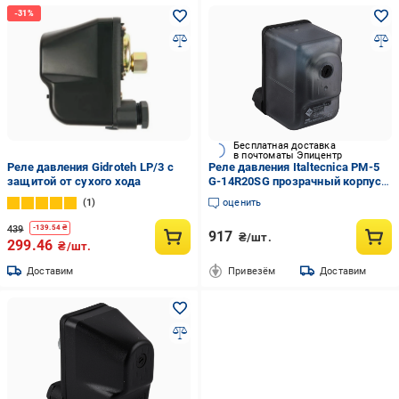
Бесплатная доставка
в почтоматы Эпицентр
Реле давления Gidroteh LP/3 с
Реле давления Italtecnica PM-5
защитой от сухого хода
G-14R20SG прозрачный корпус
20А (000031947)
1
оценить
439
-
139.54
₴
917
₴/шт.
299.46
₴/шт.
Доставим
Привезём
Доставим