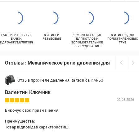
РАСШИРИТЕЛЬНЫЕ
ФИТИНГИ
КОМПЛЕКТУЮЩИЕ
ФИТИНГИ ДЛЯ
БАЧКИ,
РЕЗЬБОВЫЕ
ДЛЯ КОТЛОВ И
ПОЛИЭТИЛЕНОВЫХ
ГИДРОАККУМУЛЯТОРЫ
ВСПОМОГАТЕЛЬНОЕ
ТРУБ
ОБОРУДОВАНИЕ
Отзывы: Механическое реле давления для насосов
Отзыв про: Реле давления Italtecnica PM/5G
Валентин Ключник
02.08.2026
Виконує своє призначення.
Преимущества:
Товар відповідав характеристиці.