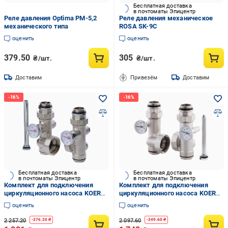
Бесплатная доставка
в почтоматы Эпицентр
Реле давления Optima PM-5,2
Реле давления механическое
механического типа
ROSA SK-9C
оценить
оценить
379.50
305
₴/шт.
₴/шт.
Доставим
Привезём
Доставим
Бесплатная доставка
Бесплатная доставка
в почтоматы Эпицентр
в почтоматы Эпицентр
Комплект для подключения
Комплект для подключения
циркуляционного насоса KOER
циркуляционного насоса KOER
KR.1020 1" (KR2690)
KR.1020-A 1'' (KR2888)
оценить
оценить
2 257.20
2 097.60
-
376.20
₴
-
349.60
₴