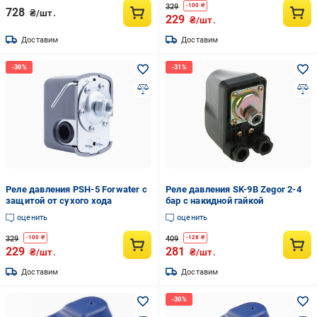
329
-
100
₴
728
₴/шт.
229
₴/шт.
Доставим
Доставим
Реле давления PSH-5 Forwater с
Реле давления SK-9B Zegor 2-4
защитой от сухого хода
бар с накидной гайкой
оценить
оценить
329
409
-
100
₴
-
128
₴
229
281
₴/шт.
₴/шт.
Доставим
Доставим