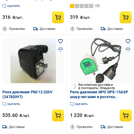
гайка (AKD4160)
оценить
1
316
319
₴/шт.
₴/шт.
Привезём
Доставим
Привезём
Доставим
Бесплатная доставка
в почтоматы Эпицентр
Реле давления РМ/12 220V
Реле давления NPO DPS-15ASP
(24782097)
шнур питания и розетка
(24178042)
оценить
оценить
535.60
1 220
₴/шт.
₴/шт.
Доставим
Привезём
Доставим