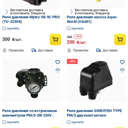
Бесплатная доставка
Бесплатная доставка
в почтоматы Эпицентр
в почтоматы Эпицентр
Реле давления Mytec SK-9C PRO
Реле давления насоса Aqua-
(TU-22308)
World (НА001)
оценить
оценить
400
-
70
₴
300
₴/шт.
330
₴/шт.
Привезём
Доставим
Привезём
Доставим
Реле давления со встроенным
Реле давления GIDROTEH TYPE
манометром РМ/5-3W 220V
PM/5 двухконтактное
(24782680)
оценить
оценить