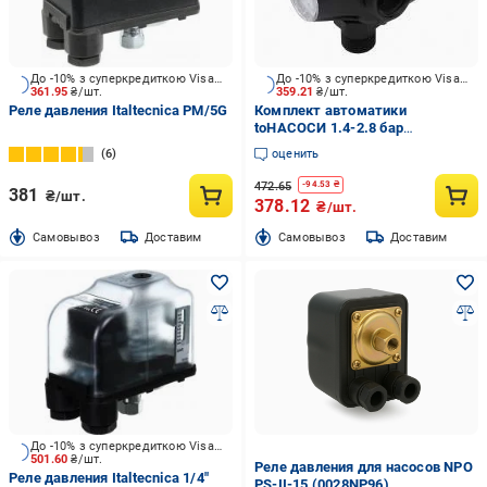
До -10% з суперкредиткою Visa Вигода
До -10% з суперкредиткою Visa Вигода
361.95
₴/шт.
359.21
₴/шт.
Реле давления Italtecnica PM/5G
Комплект автоматики
toНАСОСИ 1.4-2.8 бар
1"Fx1"Fx1"M (10.26.RS.PС-9C)
6
оценить
472.65
-
94.53
₴
381
₴/шт.
378.12
₴/шт.
Cамовывоз
Доставим
Cамовывоз
Доставим
До -10% з суперкредиткою Visa Вигода
501.60
₴/шт.
Реле давления для насосов NPO
Реле давления Italtecnica 1/4"
PS-II-15 (0028NP96)