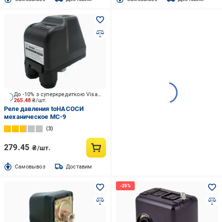
До -10% з суперкредиткою Visa Вигода
265.48
₴/шт.
Реле давления toНАСОСИ
механическое MC-9
3
279.45
₴/шт.
Cамовывоз
Доставим