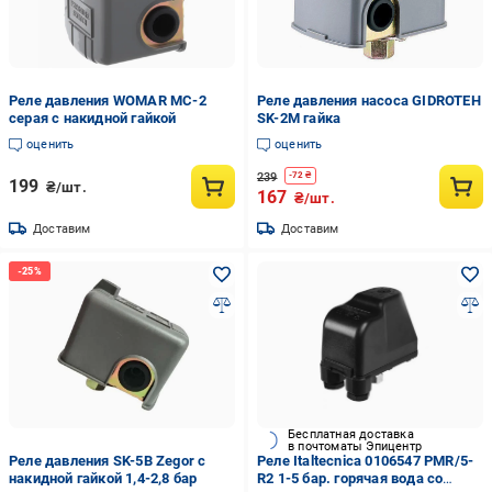
Реле давления WOMAR MC-2
Реле давления насоса GIDROTEH
серая с накидной гайкой
SK-2M гайка
оценить
оценить
239
-
72
₴
199
₴/шт.
167
₴/шт.
Доставим
Доставим
Бесплатная доставка
в почтоматы Эпицентр
Реле давления SK-5B Zegor с
Реле Italtecnica 0106547 РМR/5-
накидной гайкой 1,4-2,8 бар
R2 1-5 бар. горячая вода со