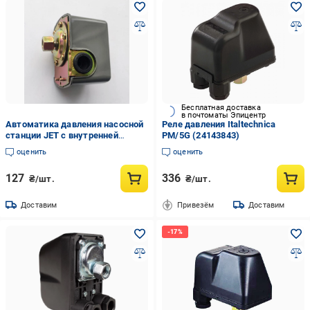
Бесплатная доставка
в почтоматы Эпицентр
Автоматика давления насосной
Реле давления Italtechnica
станции JET с внутренней
РМ/5G (24143843)
резьбой (29921621)
оценить
оценить
127
336
₴/шт.
₴/шт.
Доставим
Привезём
Доставим