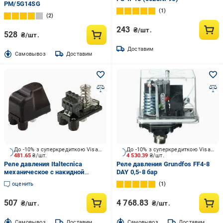
PM/5G14SG
1
2
243
₴/шт.
528
₴/шт.
Доставим
Cамовывоз
Доставим
До -10% з суперкредиткою Visa Вигода
До -10% з суперкредиткою Visa Вигода
481.65
₴/шт.
4 530.39
₴/шт.
Реле давления Italtecnica
Реле давления Grundfos FF4-8
механическое с накидной
DAY 0,5-8 бар
гайкой 1/4"В PM/12G 3-12 бар
оценить
1
16A 250 V
507
4 768.83
₴/шт.
₴/шт.
Cамовывоз
Доставим
Cамовывоз
Доставим