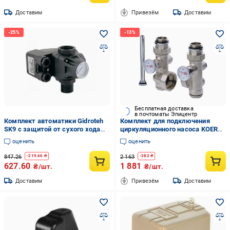
Доставим
Привезём
Доставим
Бесплатная доставка
в почтоматы Эпицентр
Комплект автоматики Gidroteh
Комплект для подключения
SK9 с защитой от сухого хода
циркуляционного насоса KOER
1,4-2,8 бар
KR.1020 1" (KR2690)
оценить
оценить
847.26
2 163
-
219.66
₴
-
282
₴
627.60
1 881
₴/шт.
₴/шт.
Доставим
Привезём
Доставим