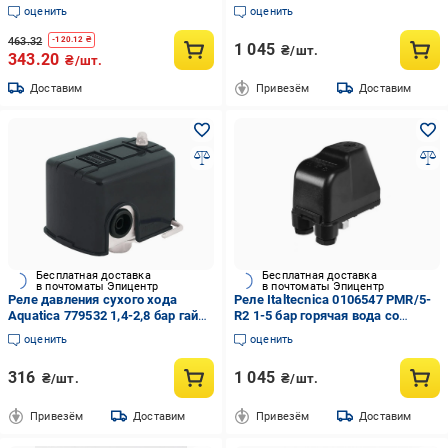
шкалой 110С (AKD50022)
оценить
оценить
463.32
-
120.12
₴
1 045
₴/шт.
343.20
₴/шт.
Доставим
Привезём
Доставим
Бесплатная доставка
Бесплатная доставка
в почтоматы Эпицентр
в почтоматы Эпицентр
Реле давления сухого хода
Реле Italtecnica 0106547 РМR/5-
Aquatica 779532 1,4-2,8 бар гайка
R2 1-5 бар горячая вода со
(AKD4160)
шкалой 110С (AKD50022)
оценить
оценить
316
1 045
₴/шт.
₴/шт.
Привезём
Доставим
Привезём
Доставим