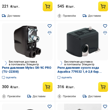
221
545
₴/шт.
₴/шт.
Доставим
Привезём
Доставим
Бесплатная доставка
Бесплатная доставка
в почтоматы Эпицентр
в почтоматы Эпицентр
Реле давления Mytec SK-9C PRO
Реле давления сухого хода
(TU-22308)
Aquatica 779532 1,4-2,8 бар.
гайка (AKD4160)
оценить
оценить
300
316
₴/шт.
₴/шт.
Привезём
Доставим
Привезём
Доставим