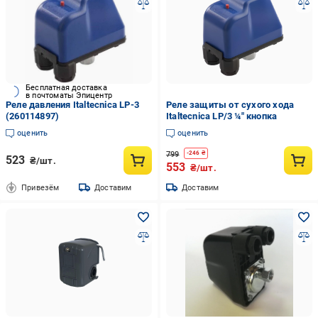
Бесплатная доставка
в почтоматы Эпицентр
Реле давления Italtecnica LP-3
Реле защиты от сухого хода
(260114897)
Italtecnica LP/3 ¼" кнопка
оценить
оценить
799
-
246
₴
523
₴/шт.
553
₴/шт.
Привезём
Доставим
Доставим