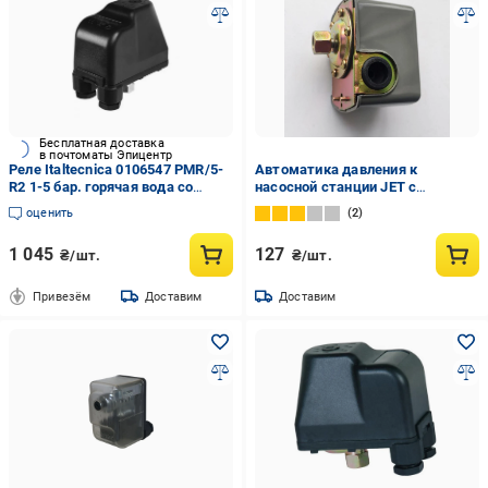
Бесплатная доставка
в почтоматы Эпицентр
Реле Italtecnica 0106547 PМR/5-
Автоматика давления к
R2 1-5 бар. горячая вода со
насосной станции JET с
шкалой 110С (AKD50022)
внутренней резьбой (115272)
оценить
2
1 045
127
₴/шт.
₴/шт.
Привезём
Доставим
Доставим