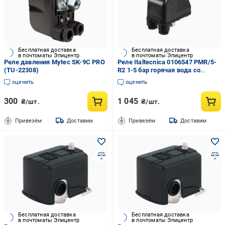
Бесплатная доставка
Бесплатная доставка
в почтоматы Эпицентр
в почтоматы Эпицентр
Реле давления Mytec SK-9C PRO
Реле Italtecnica 0106547 РМR/5-
(TU-22308)
R2 1-5 бар горячая вода со
шкалой 110С (AKD50022)
оценить
оценить
300
1 045
₴/шт.
₴/шт.
Привезём
Доставим
Привезём
Доставим
Бесплатная доставка
Бесплатная доставка
в почтоматы Эпицентр
в почтоматы Эпицентр