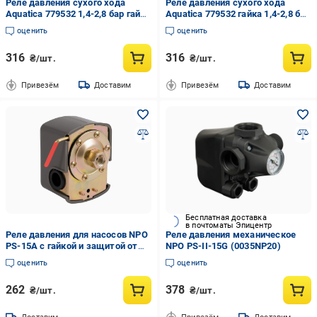
Реле давления сухого хода
Реле давления сухого хода
Aquatica 779532 1,4-2,8 бар гайка
Aquatica 779532 гайка 1,4-2,8 бар
(AKD4160)
(AKD4160)
оценить
оценить
316
316
₴/шт.
₴/шт.
Привезём
Доставим
Привезём
Доставим
Бесплатная доставка
в почтоматы Эпицентр
Реле давления для насосов NPO
Реле давления механическое
PS-15A с гайкой и защитой от
NPO PS-II-15G (0035NP20)
сухого хода (0042NP94)
оценить
оценить
262
378
₴/шт.
₴/шт.