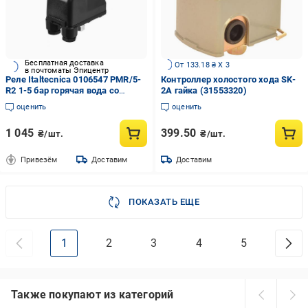
Бесплатная доставка
От 133.18 ₴ X 3
в почтоматы Эпицентр
Реле Italtecnica 0106547 PМR/5-
Контроллер холостого хода SK-
R2 1-5 бар горячая вода со
2A гайка (31553320)
шкалой 110°С (AKD50022)
оценить
оценить
1 045
399.50
₴/шт.
₴/шт.
Привезём
Доставим
Доставим
ПОКАЗАТЬ ЕЩЕ
1
2
3
4
5
Также покупают из категорий