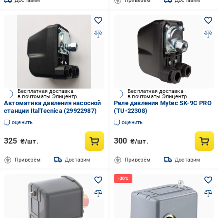
Доставим
Привезём
Доставим
Бесплатная доставка
Бесплатная доставка
в почтоматы Эпицентр
в почтоматы Эпицентр
Автоматика давления насосной
Реле давления Mytec SK-9C PRO
станции ItalTecnica (29922987)
(TU-22308)
оценить
оценить
325
300
₴/шт.
₴/шт.
Привезём
Доставим
Привезём
Доставим