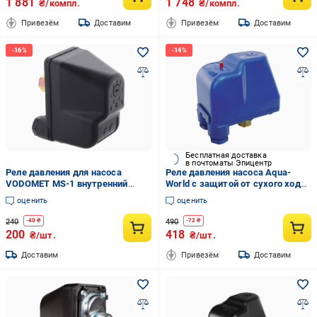
1 881
1 748
₴/компл.
₴/компл.
Привезём
Доставим
Привезём
Доставим
Бесплатная доставка
в почтоматы Эпицентр
Реле давления для насоса
Реле давления насоса Aqua-
VODOMET MS-1 внутренний
World с защитой от сухого хода
(VO4002)
PC-9А (НА001.2)
оценить
оценить
240
490
-
40
₴
-
72
₴
200
418
₴/шт.
₴/шт.
Доставим
Привезём
Доставим