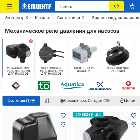
Эпицентр К
Каталог
Сантехника 🚿
Водопровод, канализац
Механическое реле давления для насосов
МЕХАНИЧЕСКИЕ
ЭЛЕКТРОННЫЕ
КОНТРОЛЛЕРЫ
ОГОЛОВКИ ДЛЯ
РЕЛЕ ДАВЛЕНИЯ
РЕЛЕ ДАВЛЕНИЯ
ДАВЛЕНИЯ
СКВАЖИН
ДЛЯ НАСОСОВ
ДЛЯ НАСОСОВ
Фильтры (1)
Самовывоз:
Сегодня
Цена