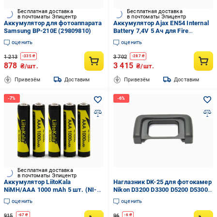
Бесплатная доставка
Бесплатная доставка
в почтоматы Эпицентр
в почтоматы Эпицентр
Аккумулятор для фотоаппарата
Аккумулятор Ajax EN54 Internal
Samsung BP-210E (29809810)
Battery 7,4V 5 Ач для Fire
Hub/Fire Rex Черный (30835618)
оценить
оценить
1 213
3 702
-
335
₴
-
287
₴
878
3 415
₴/шт.
₴/шт.
Привезём
Доставим
Привезём
Доставим
Бесплатная доставка
в почтоматы Эпицентр
Аккумулятор LiitoKala
Наглазник DK-25 для фотокамер
NiMH/AAA 1000 mAh 5 шт. (NI-
Nikon D3200 D3300 D5200 D5300
10/AAA-5B)
D5500
оценить
оценить
915
96
-
67
₴
-
6
₴