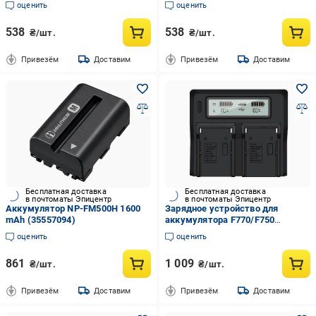
оценить
оценить
538
538
₴/шт.
₴/шт.
Привезём
Доставим
Привезём
Доставим
Бесплатная доставка
Бесплатная доставка
в почтоматы Эпицентр
в почтоматы Эпицентр
Аккумулятор NP-FM500H 1600
Зарядное устройство для
mAh (35557094)
аккумулятора F770/F750
(chargenpf970)
оценить
оценить
861
1 009
₴/шт.
₴/шт.
Привезём
Доставим
Привезём
Доставим