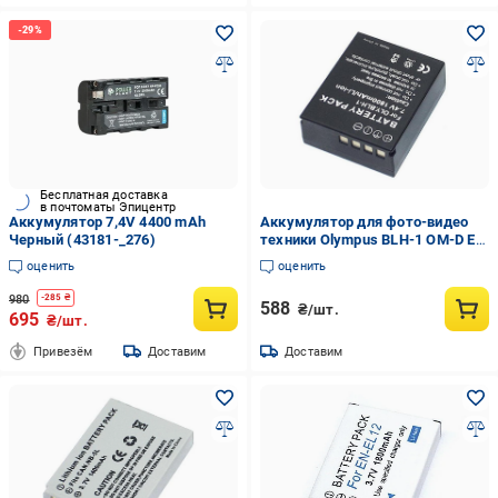
Бесплатная доставка
в почтоматы Эпицентр
Аккумулятор 7,4V 4400 mAh
Аккумулятор для фото-видео
Черный (43181-_276)
техники Olympus BLH-1 OM-D E-
M1 Mark II 7.4V 1800 mAh Li-ion
оценить
оценить
980
-
285
₴
588
₴/шт.
695
₴/шт.
Привезём
Доставим
Доставим