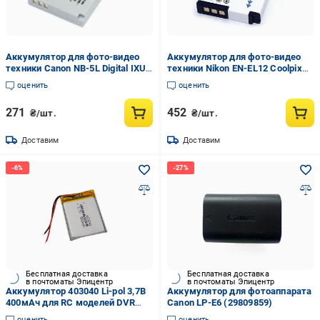
Аккумулятор для фото-видео
Аккумулятор для фото-видео
техники Canon NB-5L Digital IXUS
техники Nikon EN-EL12 Coolpix
800 3.7V 1400 mAh Li-ion
A900 3.7V 1800 mAh Li-ion
оценить
оценить
271
452
₴/шт.
₴/шт.
Доставим
Доставим
Бесплатная доставка
Бесплатная доставка
в почтоматы Эпицентр
в почтоматы Эпицентр
Аккумулятор 403040 Li-pol 3,7В
Аккумулятор для фотоаппарата
400мАч для RC моделей DVR
Canon LP-E6 (29809859)
GPS/MP3/MP4
оценить
оценить