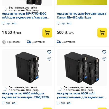
Бесплатная доставка
в почтоматы Эпицентр
Аккумуляторы NP-F750 4000
Аккумулятор для фотоаппарата
mAh для видеосвета/камеры
Canon Nb-6l Digital Ixus
32,6Wh 7,4V Fb Tech 2 шт.
оценить
оценить
(34630324)
1 853
500
₴/шт.
₴/шт.
Привезём
Доставим
Доставим
Бесплатная доставка
Бесплатная доставка
в почтоматы Эпицентр
в почтоматы Эпицентр
Аккумулятор 6600 mAh для
Аккумуляторы 6600 mAh
видеосвета камеры F960/F970
универсальные для видеосвета
(34629750)
камеры F960/F970 2 шт.
оценить
оценить
(34630326)