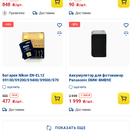
848
90
₴/шт.
₴/шт.
Привезём
Доставим
Доставим
Батарея Nikon EN-EL12
Аккумулятор для фотокамер
S9100/S9200/S9400/S9500/S70
Panasonic DMW-BMB9E
оценить
оценить
555
2 999
-
78
₴
-
1 000
₴
477
1 999
₴/шт.
₴/шт.
Доставим
Доставим
ПОКАЗАТЬ ЕЩЕ