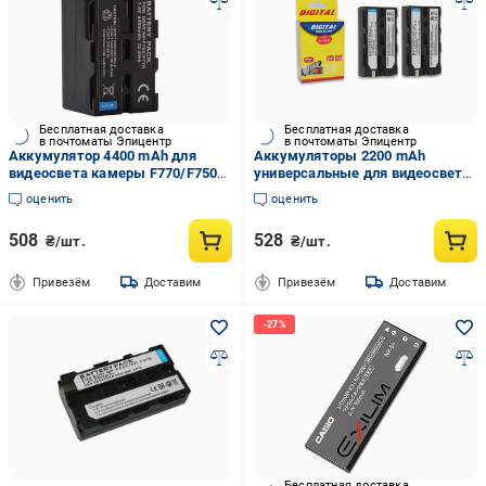
Бесплатная доставка
Бесплатная доставка
в почтоматы Эпицентр
в почтоматы Эпицентр
Аккумулятор 4400 mAh для
Аккумуляторы 2200 mAh
видеосвета камеры F770/F750
универсальные для видеосвета
(34629752)
камеры F770/F750 2 шт.
оценить
оценить
(33998500)
508
528
₴/шт.
₴/шт.
Привезём
Доставим
Привезём
Доставим
Бесплатная доставка