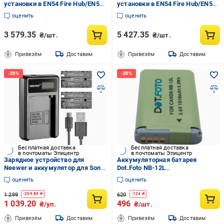
установки в EN54 Fire Hub/EN54
установки в EN54 Fire Hub/EN54
Fire ReX Ajax EN54 Internal
Fire ReX Ajax EN54 Internal
оценить
оценить
Battery 24h White (17166)
Battery 72h White (17173)
3 579.35
5 427.35
₴/шт.
₴/шт.
Привезём
Доставим
Привезём
Доставим
Бесплатная доставка
Бесплатная доставка
в почтоматы Эпицентр
в почтоматы Эпицентр
Зарядное устройство для
Аккумуляторная батарея
Neewer и аккумулятор для Sony
Dot.Foto NB-12L
(10100205)
(LPNWE159054479)
оценить
оценить
1 299
620
-
259.80
₴
-
124
₴
1 039.20
496
₴/уп.
₴/шт.
Привезём
Доставим
Привезём
Доставим