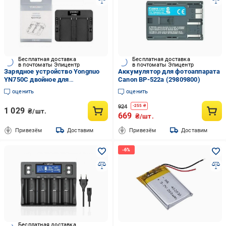
Бесплатная доставка
Бесплатная доставка
в почтоматы Эпицентр
в почтоматы Эпицентр
Зарядное устройство Yongnuo
Аккумулятор для фотоаппарата
YN750C двойное для
Canon BP-522a (29809800)
аккумулятора (kyn750c)
оценить
оценить
924
-
255
₴
1 029
₴/шт.
669
₴/шт.
Привезём
Доставим
Привезём
Доставим
Бесплатная доставка