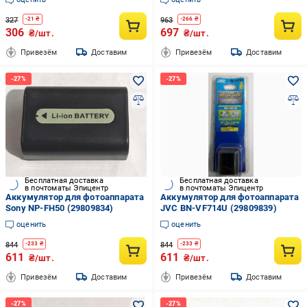
327
963
-
21
₴
-
266
₴
306
697
₴/шт.
₴/шт.
Привезём
Доставим
Привезём
Доставим
Бесплатная доставка
Бесплатная доставка
в почтоматы Эпицентр
в почтоматы Эпицентр
Аккумулятор для фотоаппарата
Аккумулятор для фотоаппарата
Sony NP-FH50 (29809834)
JVC BN-VF714U (29809839)
оценить
оценить
844
844
-
233
₴
-
233
₴
611
611
₴/шт.
₴/шт.
Привезём
Доставим
Привезём
Доставим