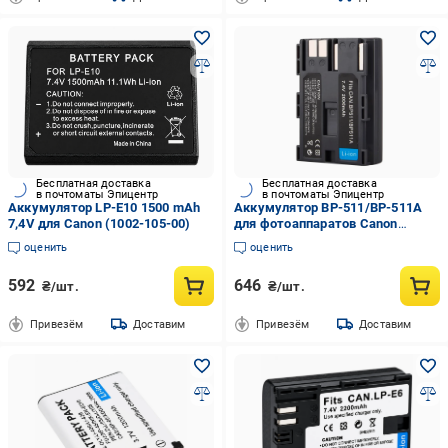
Бесплатная доставка
Бесплатная доставка
в почтоматы Эпицентр
в почтоматы Эпицентр
Аккумулятор LP-E10 1500 mAh
Аккумулятор BP-511/BP-511А
7,4V для Canon (1002-105-00)
для фотоаппаратов Canon
300D/10D/20D/30D/40D/50D/5D
оценить
оценить
(1011-377-00)
592
646
₴/шт.
₴/шт.
Привезём
Доставим
Привезём
Доставим