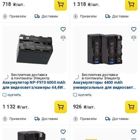
718
1 318
₴/шт.
₴/шт.
Привезём
Доставим
Привезём
Доставим
Бесплатная доставка
Бесплатная доставка
в почтоматы Эпицентр
в почтоматы Эпицентр
Аккумулятор NP-F970 6000 mAh
Аккумуляторы 4400 mAh
для видеосвета/камеры 44,4Wh
универсальные для видеосвета
7,4V Fb Tech (34629889)
камеры F770/F750 2 шт.
оценить
оценить
(34629890)
1 132
926
₴/шт.
₴/шт.
Привезём
Доставим
Привезём
Доставим