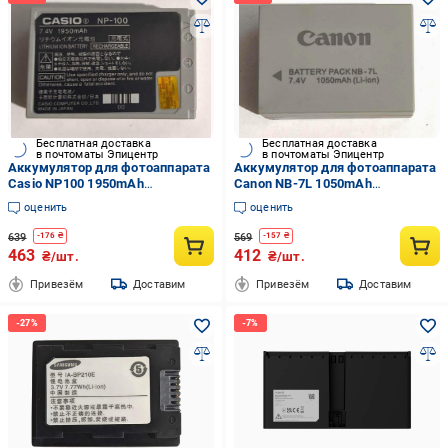
Бесплатная доставка
Бесплатная доставка
в почтоматы Эпицентр
в почтоматы Эпицентр
Аккумулятор для фотоаппарата
Аккумулятор для фотоаппарата
Casio NP100 1950mAh
Canon NB-7L 1050mAh
(29809820)
(29809822)
оценить
оценить
639
569
-
176
₴
-
157
₴
463
412
₴/шт.
₴/шт.
Привезём
Доставим
Привезём
Доставим