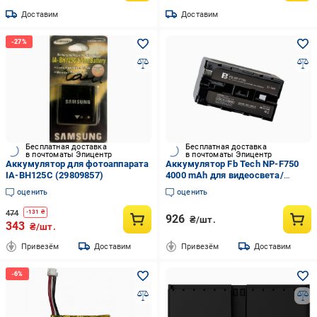
Доставим
Доставим
Бесплатная доставка
Бесплатная доставка
в почтоматы Эпицентр
в почтоматы Эпицентр
Аккумулятор для фотоаппарата
Аккумулятор Fb Tech NP-F750
IA-BH125C (29809857)
4000 mAh для видеосвета/
камеры 32,6Wh 7,4V (33998477)
оценить
оценить
474
-
131
₴
926
₴/шт.
343
₴/шт.
Привезём
Доставим
Привезём
Доставим