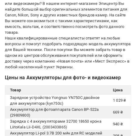
или видеокамеры? В нашем интернет-магазине Эпицентр Вы
найдете большой выбор оригинальных элементов питания для
Canon, Nikon, Sony и других известных брендов камер. На сайте
Вы можете ознакомиться с такими характеристиками, как
емкость, вольтаж, и соответственно посмотреть фото данного
товара.
Наши квалифицированные специалисты ответят на любые
вопросы и помогут подобрать подходящую модель аккумулятора
для Вашей техники. После покупки Вы можете забрать товар в
одном из центров обслуживания покупателей или оформить
доставку через компанию «Новая почта» или «Мист Экспресс» в
любой населенный пункт Украины.
Цены на Аккумуляторы для фото- и видеокамер
Товар
Цена
Зарядное устройство Yongnuo YN750C двойное
1 029 ₴
для аккумулятора (kyn750c)
Аккумулятор для фотоаппарата Canon BP-522a
669 ₴
(29809800)
Зарядка с 4 аккумуляторами 32700 18650 крона
940 ₴
LiitoKala Lii-D4XL (2003433865)
Аккумулятор Li-pol 3.7В 200 мАч для RC моделей
208 ₴