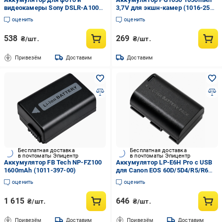
видеокамеры Sony DSLR-A100
3,7V для экшн-камер (1016-258-
2000mAh (NP-FM500H)
00)
оценить
оценить
538
269
₴/шт.
₴/шт.
Привезём
Доставим
Доставим
Бесплатная доставка
Бесплатная доставка
в почтоматы Эпицентр
в почтоматы Эпицентр
Аккумулятор FB Tech NP-FZ100
Аккумулятор LP-E6H Pro с USB
1600mAh (1011-397-00)
для Canon EOS 60D/5D4/R5/R6
(1015-980-00)
оценить
оценить
1 615
646
₴/шт.
₴/шт.
Привезём
Доставим
Привезём
Доставим