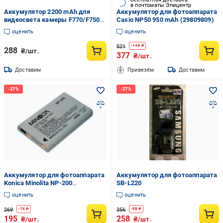
в почтоматы Эпицентр
Аккумулятор 2200 mAh для
Аккумулятор для фотоаппарата
видеосвета камеры F770/F750
Casio NP50 950 mAh (29809809)
(33998498)
оценить
оценить
521
-
144
₴
288
₴/шт.
377
₴/шт.
Доставим
Привезём
Доставим
Аккумулятор для фотоаппарата
Аккумулятор для фотоаппарата
Konica Minolita NP-200
SB-L220
(29809795)
оценить
оценить
269
356
-
74
₴
-
98
₴
195
258
₴/шт.
₴/шт.