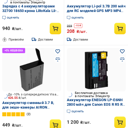
в почтоматы Эпицентр
Зарядка с 4 аккумуляторами
Аккумулятор Li-pol 3.7В 200 мАч
32700 18650 крона LiitoKala Lii-
для RC моделей GPS MP3 MP4
D4XL (2003433865)
(402030)
оценить
оценить
223
-
15
₴
940
₴/шт.
208
₴/шт.
Привезём
Доставим
Доставим
Бесплатная доставка
До -10% з суперкредиткою Visa Вигода
в почтоматы Эпицентр
426.55
₴/шт.
Аккумулятор ENEGON LP-E6NH
Аккумулятор сменный 3.7 В,
2800 мАч для Canon EOS R R5 R6
для экшн-камеры AIRON
5D 6D 7D 90D 80D 70D 60D
оценить
PROCAM 7/8 1350мА*ч
2
(69477915500032)
1 200
₴/шт.
449
₴/шт.