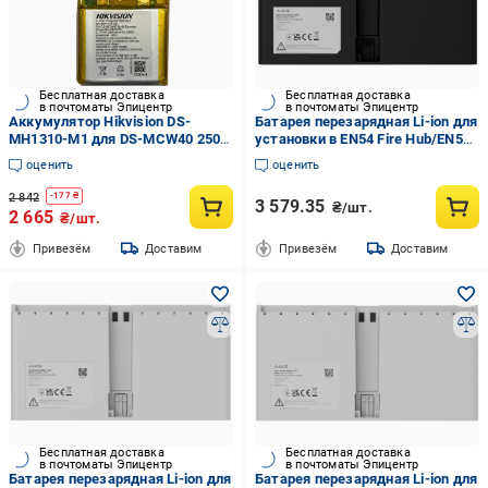
Бесплатная доставка
Бесплатная доставка
в почтоматы Эпицентр
в почтоматы Эпицентр
Аккумулятор Hikvision DS-
Батарея перезарядная Li-ion для
MH1310-M1 для DS-MCW40 2500
установки в EN54 Fire Hub/EN54
mAh (30835811)
Fire ReX Ajax EN54 Internal
оценить
оценить
Battery 24h Black (17379)
2 842
-
177
₴
3 579.35
₴/шт.
2 665
₴/шт.
Привезём
Доставим
Привезём
Доставим
Бесплатная доставка
Бесплатная доставка
в почтоматы Эпицентр
в почтоматы Эпицентр
Батарея перезарядная Li-ion для
Батарея перезарядная Li-ion для