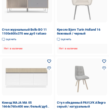
Стол журнальный Bollo BO 11
Кресло Bjorn Turin Holland 16
1100x600x370 мм дуб табако
бежевый / черный
оценить
оценить
Нет в наличии
Нет в наличии
Комод MAJA MA 05
Стул обеденный PAVLYK Allegro
1664x760x400 мм /белый/дуб
серый / натуральный