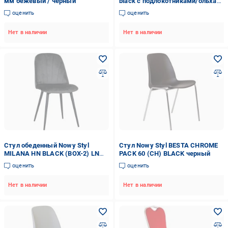
мм бежевый / черный
black с подлокотниками/ольха
горная (УЦ №172)
оценить
оценить
Нет в наличии
Нет в наличии
Стул обеденный Nowy Styl
Стул Nowy Styl BESTA CHROME
MILANA HN BLACK (BOX-2) LN
PACK 60 (CH) BLACK черный
(CH) PUMA-15 темно-серый /
оценить
оценить
черный
Нет в наличии
Нет в наличии