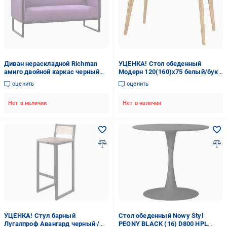
Диван нераскладной Richman
УЦЕНКА! Стол обеденный
амиго двойной каркас черный
Модерн 120(160)х75 белый/бук
ельба 66 фиолетовый
(УЦ №89)
оценить
оценить
1450x700x760 мм
Нет в наличии
Нет в наличии
УЦЕНКА! Стул барный
Стол обеденный Nowy Styl
Лугалпроф Авангард черный /
PEONY BLACK (16) D800 HPL