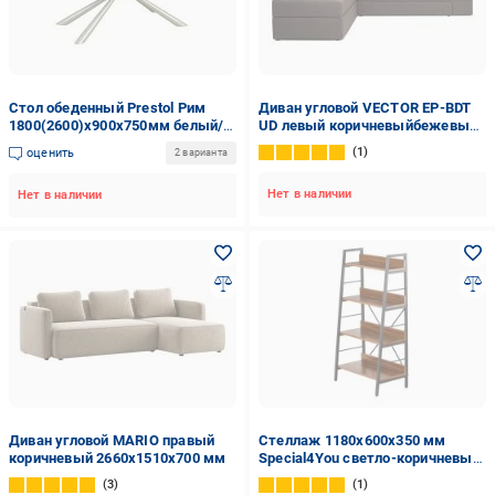
Стол обеденный Prestol Рим
Диван угловой VECTOR EP-BDT
1800(2600)x900x750мм белый/
UD левый коричневыйбежевый
шампань
3000x2170x740 мм
1
оценить
2 варианта
Нет в наличии
Нет в наличии
Диван угловой MARIO правый
Стеллаж 1180x600x350 мм
коричневый 2660x1510x700 мм
Special4You светло-коричневый
ЛДСП полки 4 шт. крашенный
3
1