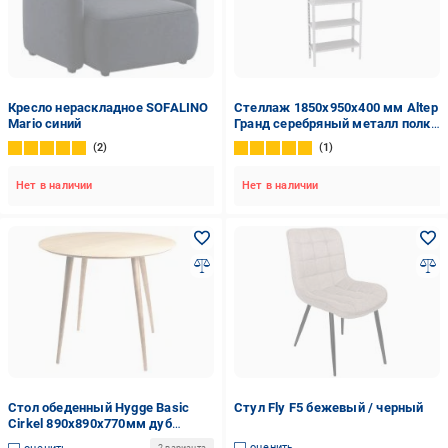
Кресло нераскладное SOFALINO
Стеллаж 1850x950x400 мм Altep
Mario синий
Гранд серебряный металл полки
5 шт. крашенный
2
1
Нет в наличии
Нет в наличии
Стол обеденный Hygge Basic
Стул Fly F5 бежевый / черный
Cirkel 890x890x770мм дуб
натуральный/дуб натуральный
оценить