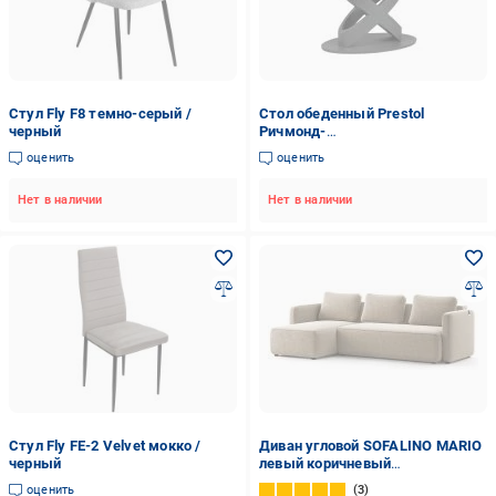
Стул Fly F8 темно-серый /
Стол обеденный Prestol
черный
Ричмонд-
1600(2400)x900x750мм
оценить
оценить
молочный/графит
Нет в наличии
Нет в наличии
Стул Fly FE-2 Velvet мокко /
Диван угловой SOFALINO MARIO
черный
левый коричневый
2660x1510x700 мм
оценить
3