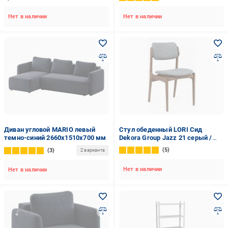
Нет в наличии
Нет в наличии
Диван угловой MARIO левый
Стул обеденный LORI Сид
темно-синий 2660x1510x700 мм
Dekora Group Jazz 21 серый /
дуб коричневый
5
3
2 варианта
Нет в наличии
Нет в наличии