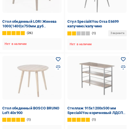
Стол обеденный LORI Женева
Стул Special4You Orsa E6699
1000(1400)x750мм дуб
капучино/капучино
коричневый/дуб коричневый
26
1
3 варианта
Нет в наличии
Нет в наличии
Стол обеденный BOSCO BRUNO
Стеллаж 915x1200x500 мм
Loft 40х900
Special4You коричневый ЛДСП
полки 3 шт. крашенный
1
1