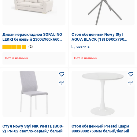
Диван нераскладной SOFALINO
Стол обеденный Nowy Styl
LEKKI бежевый 2300x960x660
AQUA BLACK (18) D900х790
мм
x790мм орех тиеполо/черный
2
оценить
Нет в наличии
Нет в наличии
Стул Nowy Styl NIK WHITE (BOX-
Стол обеденный Prestol Шарм
2) PN-02 светло-серый / белый
800x800x750мм белый/белый