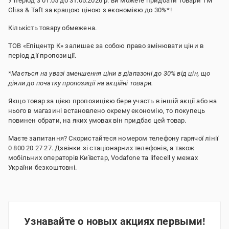
У період з 01.05 до 31.05.2026 р. ви можете придбати товари ТМ
Gliss & Taft за кращою ціною з економією до 30%*!
Кількість товару обмежена.
ТОВ «Епіцентр К» залишає за собою право змінювати ціни в
період дії пропозиції.
*Мається на увазі зменшення ціни в діапазоні до 30% від цін, що
діяли до початку пропозиції на акційні товари.
Якщо товар за цією пропозицією бере участь в іншій акції або на
нього в магазині встановлено окрему економію, то покупець
повинен обрати, на яких умовах він придбає цей товар.
Маєте запитання? Скористайтеся номером телефону гарячої лінії
0 800 20 27 27. Дзвінки зі стаціонарних телефонів, а також
мобільних операторів Київстар, Vodafone та lifecell у межах
України безкоштовні.
Узнавайте о новых акциях первыми!